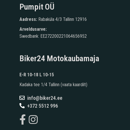
Pumpit OÜ
Aadress:
Rabaküla 4/3 Tallinn 12916
Arveldusarve:
Swedbank: EE272200221064656952
Biker24 Motokaubamaja
E-R 10-18 L 10-15
Kadaka tee 1/4 Tallinn (
vaata kaardilt
)
info@biker24.ee
+372 5512 996