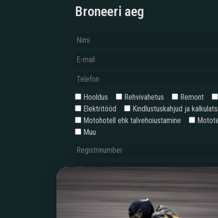
Broneeri aeg
Hooldus
Rehvivahetus
Remont
Elektritööd
Kindlustuskahjud ja kalkulats
Motohotell ehk talvehoiustamine
Motote
Muu