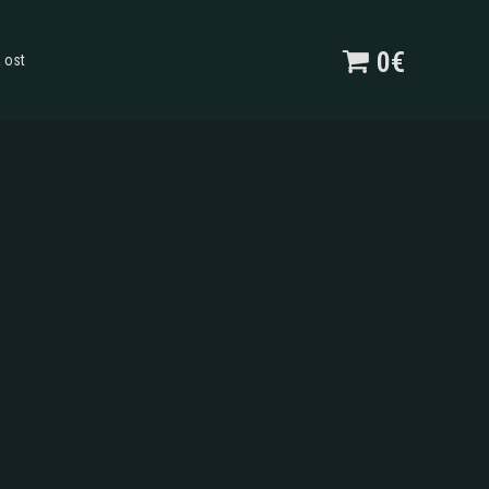
0€
 ost