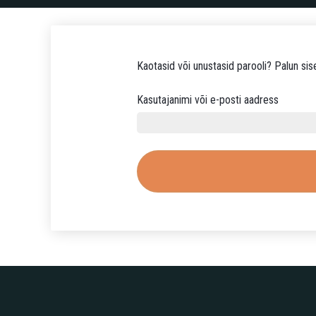
Kaotasid või unustasid parooli? Palun sis
N
Kasutajanimi või e-posti aadress
õ
u
t
u
d