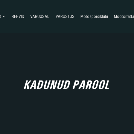
S
REHVID
VARUOSAD
VARUSTUS
Motospordiklubi
Mootorratta
KADUNUD PAROOL